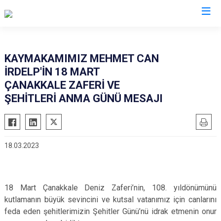
Bingöl
KAYMAKAMIMIZ MEHMET CAN
İRDELP'İN 18 MART
Adaklı
ÇANAKKALE ZAFERİ VE
Genç
ŞEHİTLERİ ANMA GÜNÜ MESAJI
Karlıova
Kiğı
Solhan
18.03.2023
Yayladere
Yedisu
18 Mart Çanakkale Deniz Zaferi’nin, 108. yıldönümünü
kutlamanın büyük sevincini ve kutsal vatanımız için canlarını
feda eden şehitlerimizin Şehitler Günü’nü idrak etmenin onur