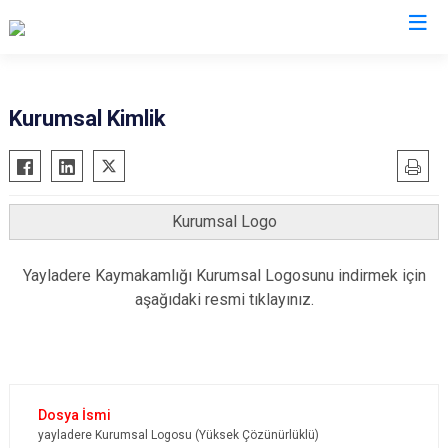
Bingöl
Kurumsal Kimlik
Adaklı
Genç
Karlıova
Kurumsal Logo
Kiğı
Yayladere Kaymakamlığı Kurumsal Logosunu indirmek için
Solhan
aşağıdaki resmi tıklayınız.
Yayladere
Yedisu
yayladere Kurumsal Logosu (Yüksek Çözünürlüklü)