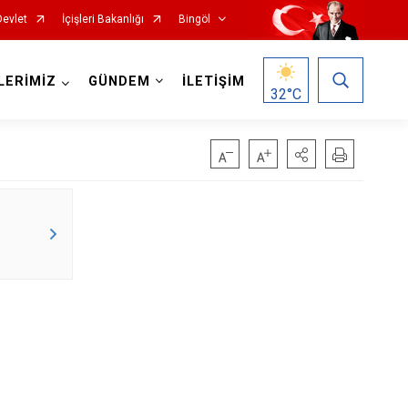
Devlet
İçişleri Bakanlığı
Bingöl
LERİMİZ
GÜNDEM
İLETİŞİM
32
°C