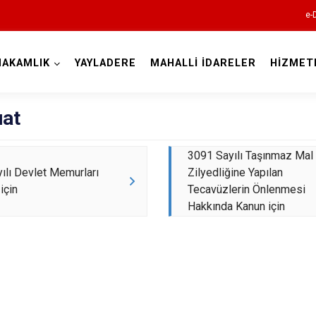
e-
MAKAMLIK
YAYLADERE
MAHALLİ İDARELER
HİZMET
Bingöl
at
3091 Sayılı Taşınmaz Mal
ılı Devlet Memurları
Zilyedliğine Yapılan
için
Tecavüzlerin Önlenmesi
Hakkında Kanun için
Adaklı
Genç
Karlıova
Kiğı