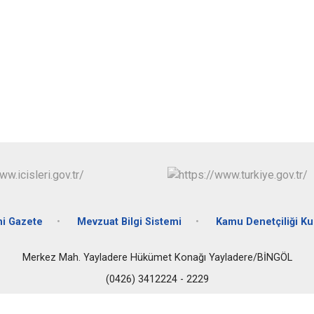
Solhan
Yayladere
Yedisu
i Gazete
Mevzuat Bilgi Sistemi
Kamu Denetçiliği K
Merkez Mah. Yayladere Hükümet Konağı Yayladere/BİNGÖL
(0426) 3412224 - 2229