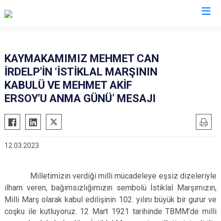
Bingöl
KAYMAKAMIMIZ MEHMET CAN
İRDELP'İN ‘İSTİKLAL MARŞININ
Adaklı
KABULÜ VE MEHMET AKİF
Genç
ERSOY'U ANMA GÜNÜ’ MESAJI
Karlıova
Kiğı
Solhan
12.03.2023
Yayladere
Yedisu
Milletimizin verdiği milli mücadeleye eşsiz dizeleriyle
ilham veren, bağımsızlığımızın sembolü İstiklal Marşımızın,
Milli Marş olarak kabul edilişinin 102. yılını büyük bir gurur ve
coşku ile kutluyoruz. 12 Mart 1921 tarihinde TBMM’de milli