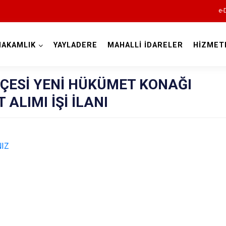
e-
MAKAMLIK
YAYLADERE
MAHALLİ İDARELER
HİZMET
Bingöl
LÇESİ YENİ HÜKÜMET KONAĞI
ALIMI İŞİ İLANI
NIZ
Adaklı
Genç
Karlıova
Kiğı