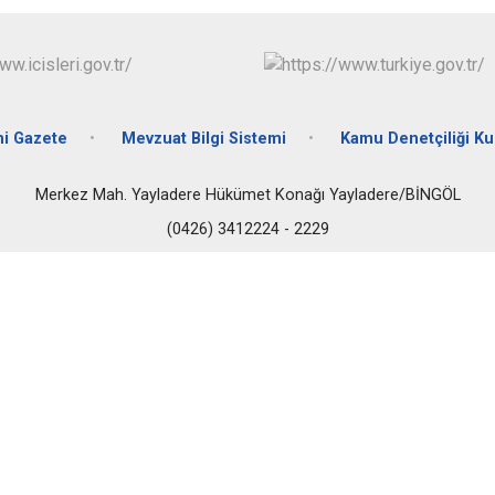
Solhan
Yayladere
Yedisu
i Gazete
Mevzuat Bilgi Sistemi
Kamu Denetçiliği K
Merkez Mah. Yayladere Hükümet Konağı Yayladere/BİNGÖL
(0426) 3412224 - 2229